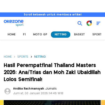
Scroll kebawah untuk membaca artikel
HOME
F1
MOTO GP
NETTING
BASKET
SPORT L
HOME
SPORTS
NETTING
Hasil Perempatfinal Thailand Masters
2026: Ana/Trias dan Moh Zaki Ubaidillah
Lolos Semifinal!
Andika Rachmansyah
,
Jurnalis
Jum'at, 30 Januari 2026 |14:46 WIB