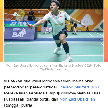
Moh Zaki Ubaidillah lolos semifinal Thailand Masters 2026. (Foto:
X/@INABadminton)
SEBANYAK
dua wakil Indonesia telah memainkan
pertandingan perempatfinal
Thailand Masters 2026
.
Mereka ialah Febriana Dwipuji Kusuma/Meilysa Trias
Puspitasari (ganda putri), dan
Moh Zaki Ubaidillah
(tunggal putra).