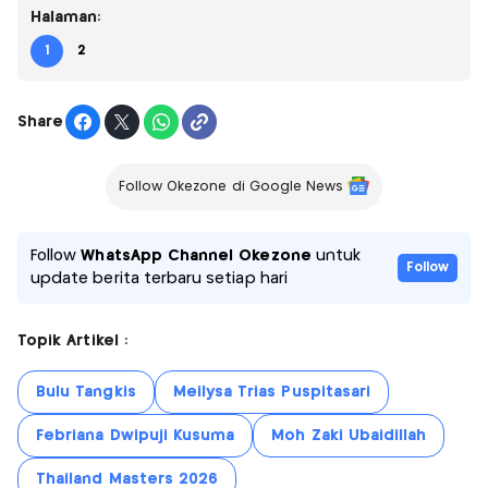
Halaman:
1
2
Share
Follow Okezone di Google News
Follow
WhatsApp Channel Okezone
untuk
Follow
update berita terbaru setiap hari
Topik Artikel :
Bulu Tangkis
Meilysa Trias Puspitasari
Febriana Dwipuji Kusuma
Moh Zaki Ubaidillah
Thailand Masters 2026