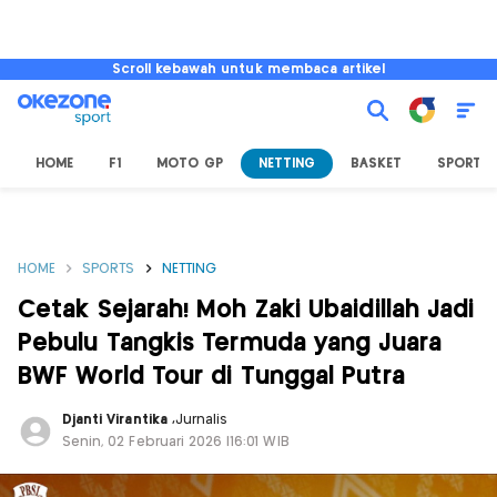
Scroll kebawah untuk membaca artikel
HOME
F1
MOTO GP
NETTING
BASKET
SPORT L
HOME
SPORTS
NETTING
Cetak Sejarah! Moh Zaki Ubaidillah Jadi
Pebulu Tangkis Termuda yang Juara
BWF World Tour di Tunggal Putra
Djanti Virantika
,
Jurnalis
Senin, 02 Februari 2026 |16:01 WIB