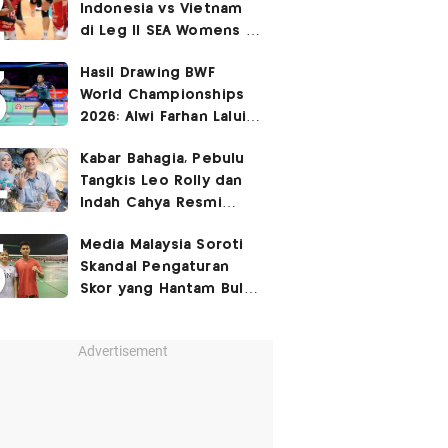
Indonesia vs Vietnam
di Leg II SEA Womens V
Cup 2026: Kejutan,
Hasil Drawing BWF
Garuda Pertiwi Menang
World Championships
3-2
2026: Alwi Farhan Lalui
Jalur Berat, Fajar/Fikri
Kabar Bahagia, Pebulu
Dapat
Bye
Tangkis Leo Rolly dan
Indah Cahya Resmi
Nikah di Mekkah!
Media Malaysia Soroti
Skandal Pengaturan
Skor yang Hantam Bulu
Tangkis Indonesia,
Libatkan Jafar/Felisha!
Advertisement