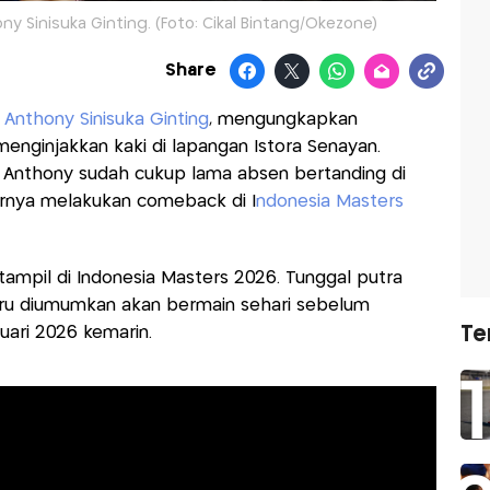
y Sinisuka Ginting. (Foto: Cikal Bintang/Okezone)
Share
,
Anthony Sinisuka Ginting
, mengungkapkan
enginjakkan kaki di lapangan Istora Senayan.
 Anthony sudah cukup lama absen bertanding di
irnya melakukan comeback di I
ndonesia Masters
ampil di Indonesia Masters 2026. Tunggal putra
 baru diumumkan akan bermain sehari sebelum
Te
uari 2026 kemarin.