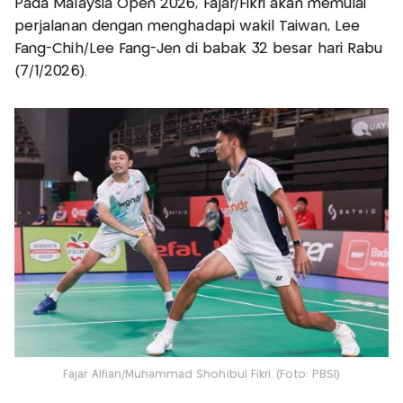
Pada Malaysia Open 2026, Fajar/Fikri akan memulai
perjalanan dengan menghadapi wakil Taiwan, Lee
Fang-Chih/Lee Fang-Jen di babak 32 besar hari Rabu
(7/1/2026).
Fajar Alfian/Muhammad Shohibul Fikri. (Foto: PBSI)