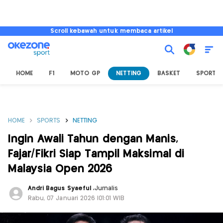
Scroll kebawah untuk membaca artikel
HOME
F1
MOTO GP
NETTING
BASKET
SPORT L
HOME
SPORTS
NETTING
Ingin Awali Tahun dengan Manis,
Fajar/Fikri Siap Tampil Maksimal di
Malaysia Open 2026
Andri Bagus Syaeful
,
Jurnalis
Rabu, 07 Januari 2026 |01:01 WIB