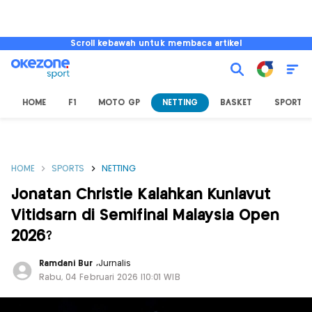
Scroll kebawah untuk membaca artikel
HOME
F1
MOTO GP
NETTING
BASKET
SPORT L
HOME
SPORTS
NETTING
Jonatan Christie Kalahkan Kunlavut
Vitidsarn di Semifinal Malaysia Open
2026?
Ramdani Bur
,
Jurnalis
Rabu, 04 Februari 2026 |10:01 WIB