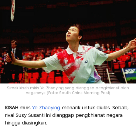
Simak kisah miris Ye Zhaoying yang dianggap pengkhianat oleh
negaranya (Foto: South China Morning Post)
KISAH
miris
Ye Zhaoying
menarik untuk diulas. Sebab,
rival Susy Susanti ini dianggap pengkhianat negara
hingga diasingkan.