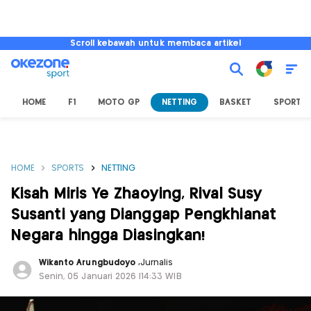
Scroll kebawah untuk membaca artikel
HOME
F1
MOTO GP
NETTING
BASKET
SPORT L
HOME
SPORTS
NETTING
Kisah Miris Ye Zhaoying, Rival Susy
Susanti yang Dianggap Pengkhianat
Negara hingga Diasingkan!
Wikanto Arungbudoyo
,
Jurnalis
Senin, 05 Januari 2026 |14:33 WIB