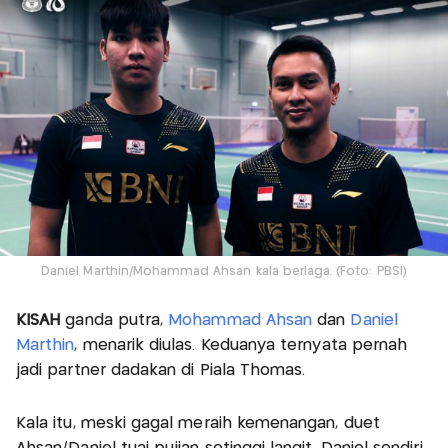
Daniel Marthin/Mohammad Ahsan kala berlaga. (Foto: PBSI)
KISAH
ganda putra,
Mohammad Ahsan
dan
Daniel
Marthin
, menarik diulas. Keduanya ternyata pernah
jadi partner dadakan di Piala Thomas.
Kala itu, meski gagal meraih kemenangan, duet