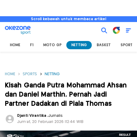
Scroll kebawah untuk membaca artikel
HOME
F1
MOTO GP
NETTING
BASKET
SPORT L
HOME
SPORTS
NETTING
Kisah Ganda Putra Mohammad Ahsan
dan Daniel Marthin, Pernah Jadi
Partner Dadakan di Piala Thomas
Djanti Virantika
,
Jurnalis
Jum'at, 20 Februari 2026 |12:44 WIB