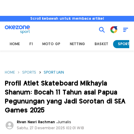
Scroll kebawah untuk membaca artikel
HOME
F1
MOTO GP
NETTING
BASKET
SPORT L
HOME
SPORTS
SPORT LAIN
Profil Atlet Skateboard Mikhayla
Shanum: Bocah 11 Tahun asal Papua
Pegunungan yang Jadi Sorotan di SEA
Games 2025
Rivan Nasri Rachman
,
Jurnalis
Sabtu, 27 Desember 2025 |02:01 WIB