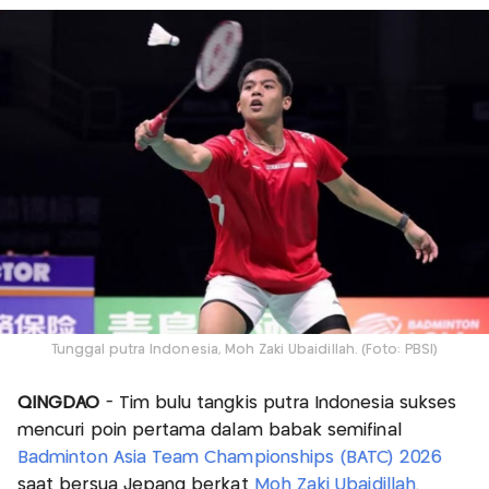
Tunggal putra Indonesia, Moh Zaki Ubaidillah. (Foto: PBSI)
QINGDAO
- Tim bulu tangkis putra Indonesia sukses
mencuri poin pertama dalam babak semifinal
Badminton Asia Team Championships (BATC) 2026
saat bersua Jepang berkat
Moh Zaki Ubaidillah
.