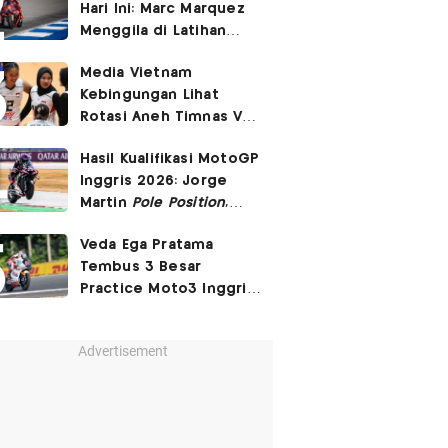
Hari Ini: Marc Marquez
3-2
Menggila di Latihan
Bebas Seri Inggris?
Media Vietnam
Kebingungan Lihat
Rotasi Aneh Timnas Voli
Putri Indonesia di Leg I
Hasil Kualifikasi MotoGP
SEA Womens V Cup
Inggris 2026: Jorge
2026
Martin
Pole Position
,
Marc Marquez Start
Veda Ega Pratama
Posisi 6!
Tembus 3 Besar
Practice Moto3 Inggris
2026, Raih
Pole Position
di Kualifikasi?
Advertisement