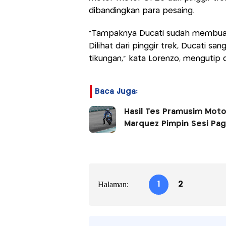
dibandingkan para pesaing.
“Tampaknya Ducati sudah membuat 
Dilihat dari pinggir trek, Ducati san
tikungan,” kata Lorenzo, mengutip 
Baca Juga:
Hasil Tes Pramusim MotoG
Marquez Pimpin Sesi Pagi
Halaman:
1
2