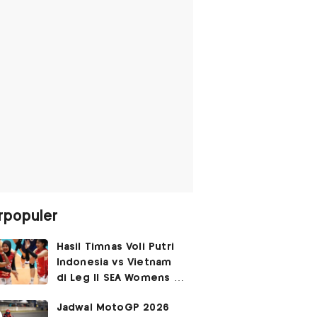
rpopuler
Hasil Timnas Voli Putri
Indonesia vs Vietnam
di Leg II SEA Womens V
Cup 2026: Kejutan,
Jadwal MotoGP 2026
Garuda Pertiwi Menang