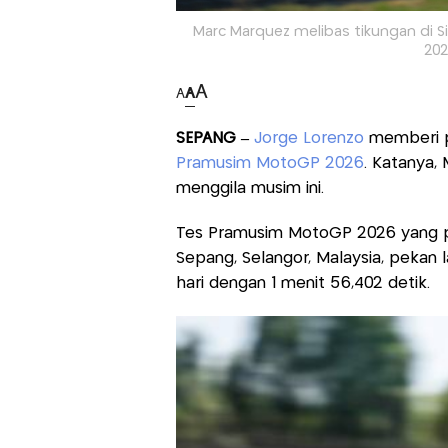
Marc Marquez melibas tikungan di S
202
A
A
A
SEPANG –
Jorge Lorenzo
memberi p
Pramusim MotoGP 2026
. Katanya,
menggila musim ini.
Tes Pramusim MotoGP 2026 yang per
Sepang, Selangor, Malaysia, pekan l
hari dengan 1 menit 56,402 detik.