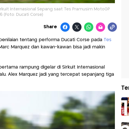
irkuit Internasional Sepang saat Tes Pramusim MotoGP
6 (Foto: Ducati Corse)
Share
enilaian tentang performa Ducati Corse pada
Tes
 Marc Marquez dan kawan-kawan bisa jadi makin
tama rampung digelar di Sirkuit Internasional
alu. Alex Marquez jadi yang tercepat sepanjang tiga
Te