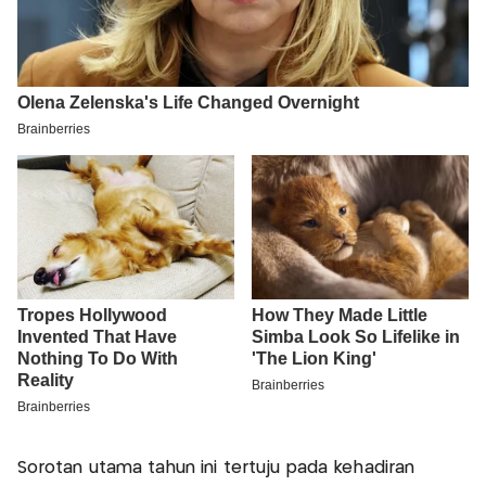
Sorotan utama tahun ini tertuju pada kehadiran