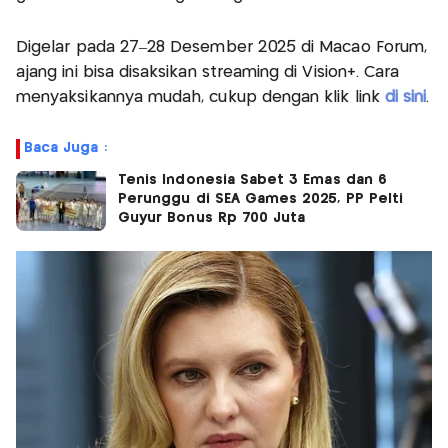
Digelar pada 27–28 Desember 2025 di Macao Forum,
ajang ini bisa disaksikan streaming di Vision+. Cara
menyaksikannya mudah, cukup dengan klik link
di sini
.
Baca Juga :
Tenis Indonesia Sabet 3 Emas dan 6
Perunggu di SEA Games 2025, PP Pelti
Guyur Bonus Rp 700 Juta