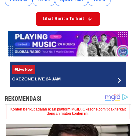
Lihat Berita Terkait
Live Now
OKEZONE LIVE 24 JAM