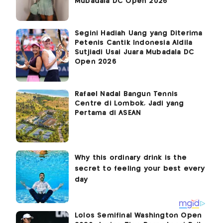
Mubadala DC Open 2026
Segini Hadiah Uang yang Diterima
Petenis Cantik Indonesia Aldila
Sutjiadi Usai Juara Mubadala DC
Open 2026
Rafael Nadal Bangun Tennis
Centre di Lombok, Jadi yang
Pertama di ASEAN
Lolos Semifinal Washington Open