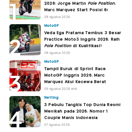
2026: Jorge Martin
Pole Position
,
Marc Marquez Start Posisi 6!
08 Agustus 2026
MotoGP
Veda Ega Pratama Tembus 3 Besar
Practice Moto3 Inggris 2026, Raih
Pole Position
di Kualifikasi?
08 Agustus 2026
MotoGP
Tampil Buruk di Sprint Race
MotoGP Inggris 2026, Marc
Marquez Akui Kecewa Berat
09 Agustus 2026 WIB
Netting
3 Pebulu Tangkis Top Dunia Resmi
Menikah pada 2026, Nomor 1
Couple Manis Indonesia
07 Agustus 2026