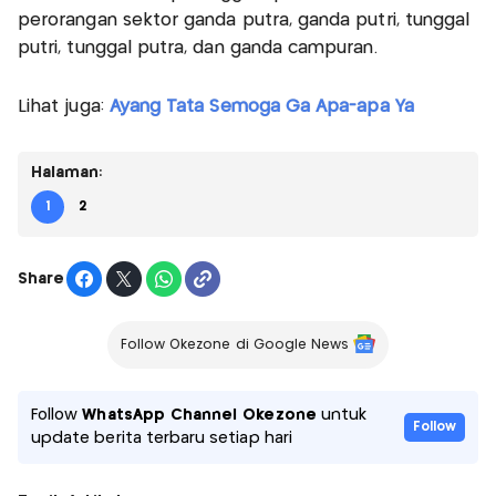
perorangan sektor ganda putra, ganda putri, tunggal
putri, tunggal putra, dan ganda campuran.
Lihat juga:
Ayang Tata Semoga Ga Apa-apa Ya
Halaman:
1
2
Share
Follow Okezone di Google News
Follow
WhatsApp Channel Okezone
untuk
Follow
update berita terbaru setiap hari