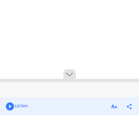
Listen