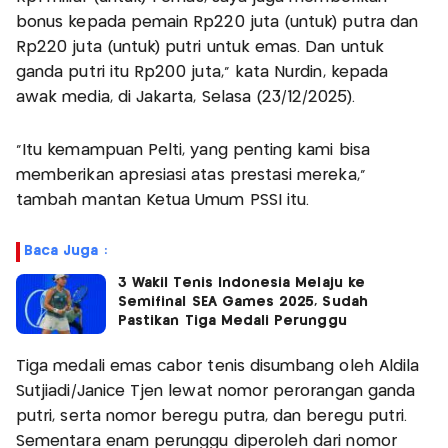
bonus kepada pemain Rp220 juta (untuk) putra dan
Rp220 juta (untuk) putri untuk emas. Dan untuk
ganda putri itu Rp200 juta,” kata Nurdin, kepada
awak media, di Jakarta, Selasa (23/12/2025).
“Itu kemampuan Pelti, yang penting kami bisa
memberikan apresiasi atas prestasi mereka,”
tambah mantan Ketua Umum PSSI itu.
Baca Juga :
3 Wakil Tenis Indonesia Melaju ke
Semifinal SEA Games 2025, Sudah
Pastikan Tiga Medali Perunggu
Tiga medali emas cabor tenis disumbang oleh Aldila
Sutjiadi/Janice Tjen lewat nomor perorangan ganda
putri, serta nomor beregu putra, dan beregu putri.
Sementara enam perunggu diperoleh dari nomor