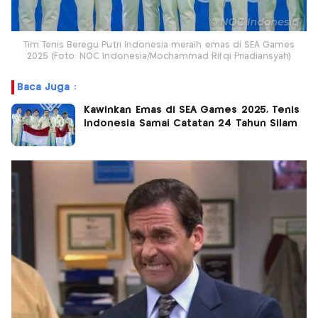
Tim Tenis Beregu Putri Indonesia meraih emas di SEA Games
2025 (Foto: NOC Indonesia/Mochammad Rifqi Priadiansyah)
Baca Juga :
Kawinkan Emas di SEA Games 2025, Tenis
Indonesia Samai Catatan 24 Tahun Silam