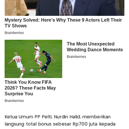
Ketua Umum PP Pelti, Nurdin Halid, memberikan
langsung total bonus sebesar Rp700 juta kepada