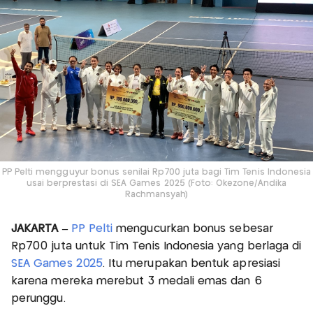
PP Pelti mengguyur bonus senilai Rp700 juta bagi Tim Tenis Indonesia
usai berprestasi di SEA Games 2025 (Foto: Okezone/Andika
Rachmansyah)
JAKARTA –
PP Pelti
mengucurkan bonus sebesar
Rp700 juta untuk Tim Tenis Indonesia yang berlaga di
SEA Games 2025
. Itu merupakan bentuk apresiasi
karena mereka merebut 3 medali emas dan 6
perunggu.