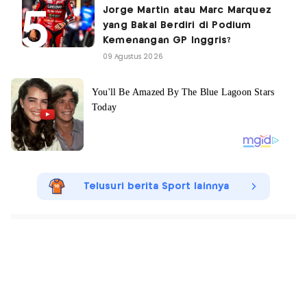
Jorge Martin atau Marc Marquez
yang Bakal Berdiri di Podium
Kemenangan GP Inggris?
09 Agustus 2026
Telusuri berita Sport lainnya