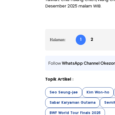
Desember 2025 malam WIB.
Halaman:
1
2
Follow
WhatsApp Channel Okezo
Topik Artikel :
Seo Seung-jae
Kim Won-ho
Sabar Karyaman Gutama
Semif
BWF World Tour Finals 2025