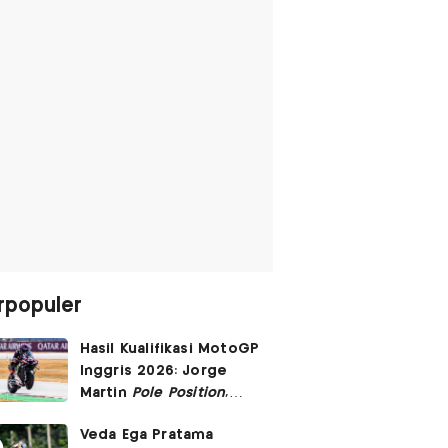
rpopuler
Hasil Kualifikasi MotoGP
Inggris 2026: Jorge
Martin
Pole Position
,
Marc Marquez Start
Veda Ega Pratama
Posisi 6!