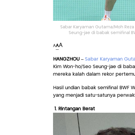
Sabar Karyaman Gutama/Moh Reza P
Seung-jae di babak semifinal B
A
A
A
HANGZHOU –
Sabar Karyaman Gut
Kim Won-ho/Seo Seung-jae di baba
mereka kalah dalam rekor pertemu
Hasil undian babak semifinal BWF Wo
yang menjadi satu-satunya perwakil
1. Rintangan Berat