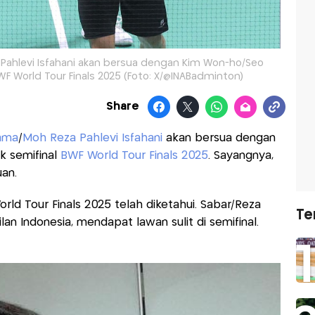
ahlevi Isfahani akan bersua dengan Kim Won-ho/Seo
WF World Tour Finals 2025 (Foto: X/@INABadminton)
Share
ama
/
Moh Reza Pahlevi Isfahani
akan bersua dengan
k semifinal
BWF World Tour Finals 2025
. Sayangnya,
an.
rld Tour Finals 2025 telah diketahui. Sabar/Reza
Te
an Indonesia, mendapat lawan sulit di semifinal.