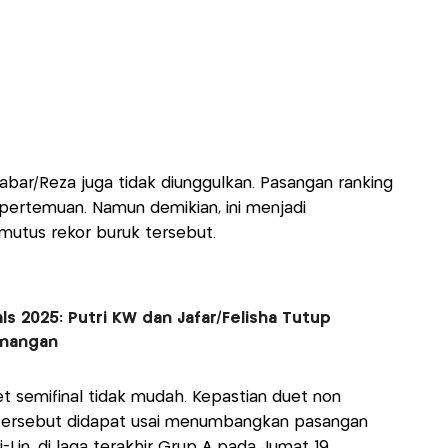
Sabar/Reza juga tidak diunggulkan. Pasangan ranking
a pertemuan. Namun demikian, ini menjadi
tus rekor buruk tersebut.
ls 2025: Putri KW dan Jafar/Felisha Tutup
enangan
t semifinal tidak mudah. Kepastian duet non
k tersebut didapat usai menumbangkan pasangan
-Lin, di laga terakhir Grup A pada Jumat 19