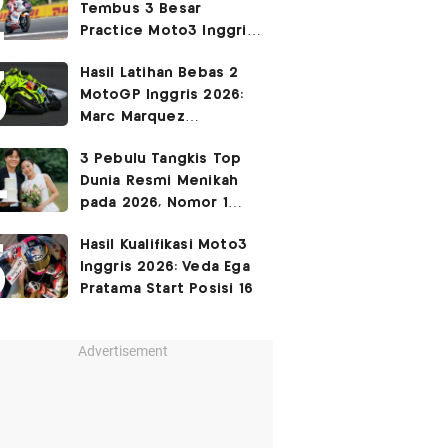
Tembus 3 Besar
Practice Moto3 Inggris
2026, Raih
Pole Position
Hasil Latihan Bebas 2
di Kualifikasi?
MotoGP Inggris 2026:
Marc Marquez
Keempat, Fabio Di
3 Pebulu Tangkis Top
Giannantonio Tercepat
Dunia Resmi Menikah
pada 2026, Nomor 1
Couple Manis Indonesia
Hasil Kualifikasi Moto3
Inggris 2026: Veda Ega
Pratama Start Posisi 16
Advertisement