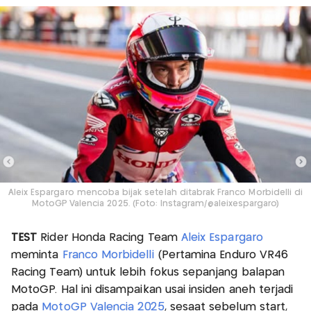
Aleix Espargaro mencoba bijak setelah ditabrak Franco Morbidelli di
MotoGP Valencia 2025. (Foto: Instagram/@aleixespargaro)
TEST
Rider Honda Racing Team
Aleix Espargaro
meminta
Franco Morbidelli
(Pertamina Enduro VR46
Racing Team) untuk lebih fokus sepanjang balapan
MotoGP. Hal ini disampaikan usai insiden aneh terjadi
pada
MotoGP Valencia 2025
, sesaat sebelum start,