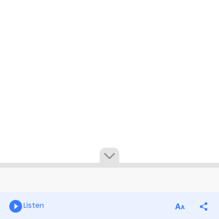
Listen