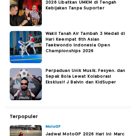
2026 Libatkan UMKM di Tengah
Kebijakan Tanpa Suporter
Wakil Tanah Air Tambah 3 Medali di
Hari Keempat 8th Asian
Taekwondo Indonesia Open
Championships 2026
Perpaduan Unik Musik, Fesyen, dan
Sepak Bola Lewat Kolaborasi
Eksklusif J Balvin dan KidSuper
Terpopuler
MotoGP
Jadwal MotoGP 2026 Hari Ini: Marc