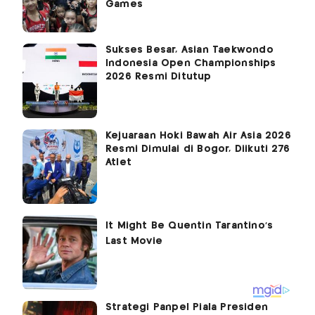
Games
Sukses Besar, Asian Taekwondo
Indonesia Open Championships
2026 Resmi Ditutup
Kejuaraan Hoki Bawah Air Asia 2026
Resmi Dimulai di Bogor, Diikuti 276
Atlet
Strategi Panpel Piala Presiden