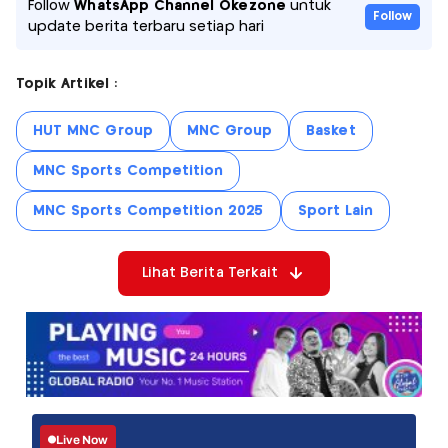
Follow
WhatsApp Channel Okezone
untuk
Follow
update berita terbaru setiap hari
Topik Artikel :
HUT MNC Group
MNC Group
Basket
MNC Sports Competition
MNC Sports Competition 2025
Sport Lain
Lihat Berita Terkait
Live Now