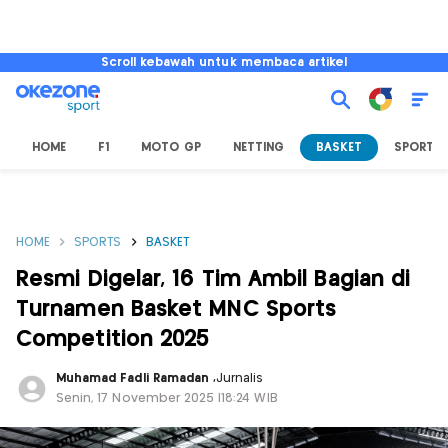
Scroll kebawah untuk membaca artikel
HOME
F1
MOTO GP
NETTING
BASKET
SPORT L
HOME
SPORTS
BASKET
Resmi Digelar, 16 Tim Ambil Bagian di
Turnamen Basket MNC Sports
Competition 2025
Muhamad Fadli Ramadan
,
Jurnalis
Senin, 17 November 2025 |18:24 WIB