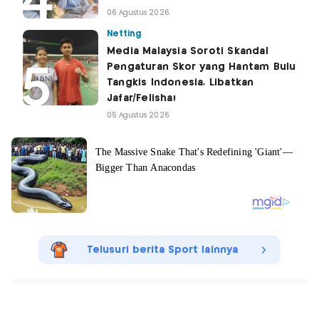
06 Agustus 2026
Netting
Media Malaysia Soroti Skandal
Pengaturan Skor yang Hantam Bulu
Tangkis Indonesia, Libatkan
Jafar/Felisha!
05 Agustus 2026
Telusuri berita Sport lainnya