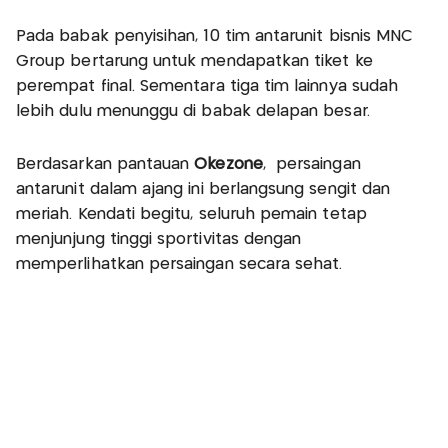
Pada babak penyisihan, 10 tim antarunit bisnis MNC
Group bertarung untuk mendapatkan tiket ke
perempat final. Sementara tiga tim lainnya sudah
lebih dulu menunggu di babak delapan besar.
Berdasarkan pantauan
Okezone
, persaingan
antarunit dalam ajang ini berlangsung sengit dan
meriah. Kendati begitu, seluruh pemain tetap
menjunjung tinggi sportivitas dengan
memperlihatkan persaingan secara sehat.