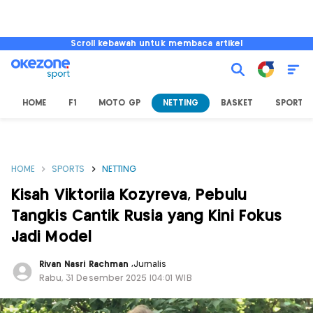
Scroll kebawah untuk membaca artikel
HOME
F1
MOTO GP
NETTING
BASKET
SPORT L
HOME
SPORTS
NETTING
Kisah Viktoriia Kozyreva, Pebulu
Tangkis Cantik Rusia yang Kini Fokus
Jadi Model
Rivan Nasri Rachman
,
Jurnalis
Rabu, 31 Desember 2025 |04:01 WIB