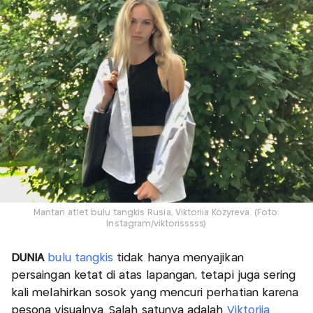
Mantan atlet bulu tangkis Rusia, Viktoriia Kozyreva. (Foto:
Instagram/viktorisssss)
DUNIA
bulu tangkis
tidak hanya menyajikan
persaingan ketat di atas lapangan, tetapi juga sering
kali melahirkan sosok yang mencuri perhatian karena
pesona visualnya. Salah satunya adalah
Viktoriia