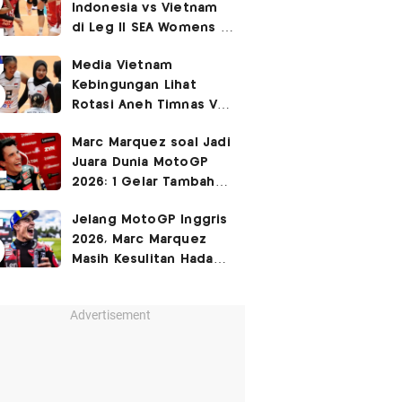
Indonesia vs Vietnam
di Leg II SEA Womens V
Cup 2026: Kejutan,
Media Vietnam
Garuda Pertiwi Menang
Kebingungan Lihat
3-2
Rotasi Aneh Timnas Voli
Putri Indonesia di Leg I
Marc Marquez soal Jadi
SEA Womens V Cup
Juara Dunia MotoGP
2026
2026: 1 Gelar Tambahan
Tidak Mengubah Hidup
Jelang MotoGP Inggris
Saya
2026, Marc Marquez
Masih Kesulitan Hadapi
Cedera Bahu
Advertisement