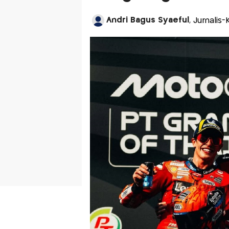
Andri Bagus Syaeful
, Jurnalis