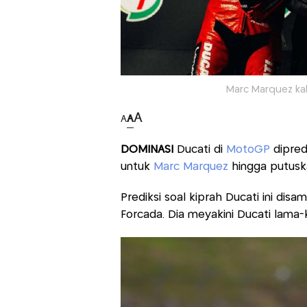
Marc Marquez kal
A
A
A
DOMINASI
Ducati di
MotoGP
dipredi
untuk
Marc Marquez
hingga putuska
Prediksi soal kiprah Ducati ini dis
Forcada. Dia meyakini Ducati lama-