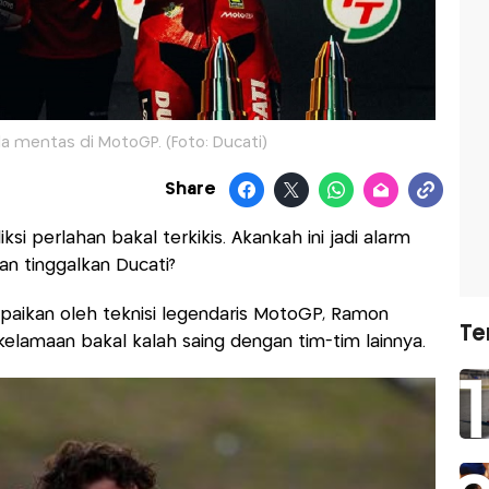
a mentas di MotoGP. (Foto: Ducati)
Share
ksi perlahan bakal terkikis. Akankah ini jadi alarm
n tinggalkan Ducati?
ampaikan oleh teknisi legendaris MotoGP, Ramon
Te
kelamaan bakal kalah saing dengan tim-tim lainnya.