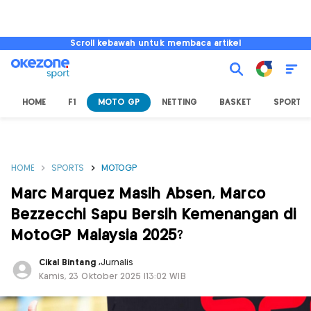
Scroll kebawah untuk membaca artikel
HOME
F1
MOTO GP
NETTING
BASKET
SPORT L
HOME
SPORTS
MOTOGP
Marc Marquez Masih Absen, Marco
Bezzecchi Sapu Bersih Kemenangan di
MotoGP Malaysia 2025?
Cikal Bintang
,
Jurnalis
Kamis, 23 Oktober 2025 |13:02 WIB