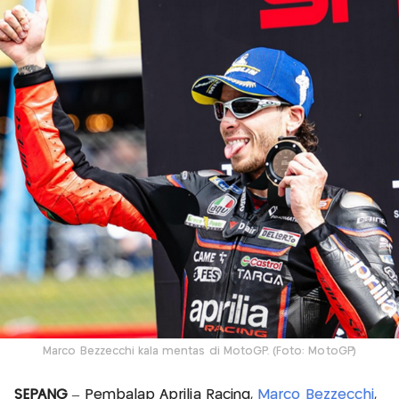
Marco Bezzecchi kala mentas di MotoGP. (Foto: MotoGP)
SEPANG
– Pembalap Aprilia Racing,
Marco Bezzecchi
,