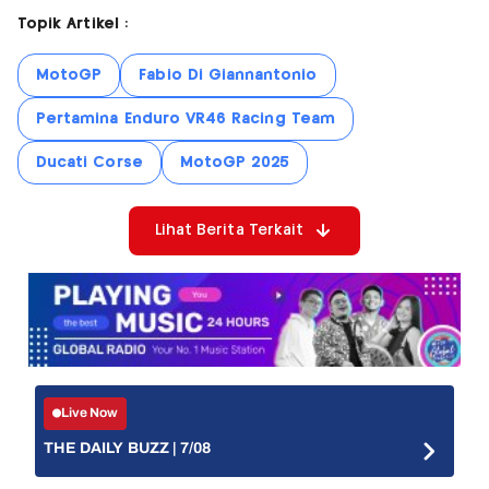
Topik Artikel :
MotoGP
Fabio Di Giannantonio
Pertamina Enduro VR46 Racing Team
Ducati Corse
MotoGP 2025
Lihat Berita Terkait
Live Now
THE DAILY BUZZ | 7/08