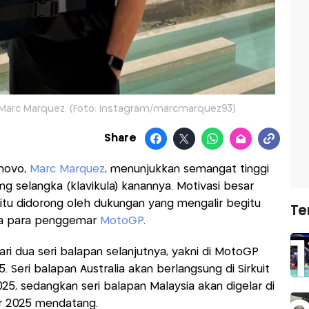
Marc Marquez. (Foto: Instagram/marcmarquez93)
Share
novo,
Marc Marquez
, menunjukkan semangat tinggi
 selangka (klavikula) kanannya. Motivasi besar
itu didorong oleh dukungan yang mengalir begitu
Te
ama para penggemar
MotoGP
.
ri dua seri balapan selanjutnya, yakni di MotoGP
 Seri balapan Australia akan berlangsung di Sirkuit
025, sedangkan seri balapan Malaysia akan digelar di
r 2025 mendatang.