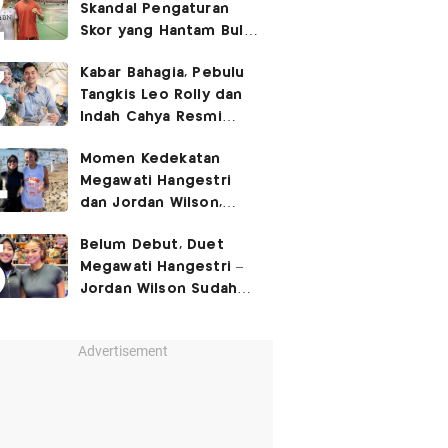
Skandal Pengaturan
Skor yang Hantam Bulu
Tangkis Indonesia,
Kabar Bahagia, Pebulu
Libatkan Jafar/Felisha!
Tangkis Leo Rolly dan
Indah Cahya Resmi
Nikah di Mekkah!
Momen Kedekatan
Megawati Hangestri
dan Jordan Wilson,
Liburan Bareng Hyundai
Belum Debut, Duet
Hillstate di Pantai!
Megawati Hangestri –
Jordan Wilson Sudah
Langsung Dapat
Julukan!
Advertisement