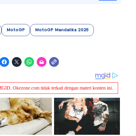
MotoGP
MotoGP Mandalika 2025