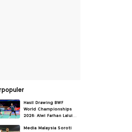
rpopuler
Hasil Drawing BWF
World Championships
2026: Alwi Farhan Lalui
Jalur Berat, Fajar/Fikri
Media Malaysia Soroti
Dapat
Bye