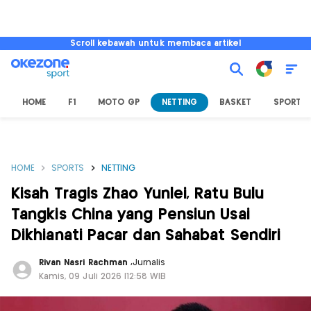
Scroll kebawah untuk membaca artikel
HOME
F1
MOTO GP
NETTING
BASKET
SPORT L
HOME
SPORTS
NETTING
Kisah Tragis Zhao Yunlei, Ratu Bulu
Tangkis China yang Pensiun Usai
Dikhianati Pacar dan Sahabat Sendiri
Rivan Nasri Rachman
,
Jurnalis
Kamis, 09 Juli 2026 |12:58 WIB