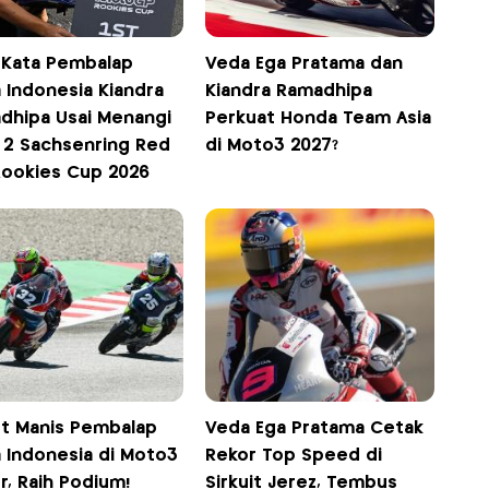
-Kata Pembalap
Veda Ega Pratama dan
 Indonesia Kiandra
Kiandra Ramadhipa
dhipa Usai Menangi
Perkuat Honda Team Asia
 2 Sachsenring Red
di Moto3 2027?
 Rookies Cup 2026
t Manis Pembalap
Veda Ega Pratama Cetak
 Indonesia di Moto3
Rekor Top Speed di
r, Raih Podium!
Sirkuit Jerez, Tembus