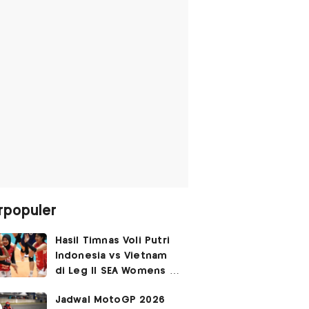
rpopuler
Hasil Timnas Voli Putri
Indonesia vs Vietnam
di Leg II SEA Womens V
Cup 2026: Kejutan,
Jadwal MotoGP 2026
Garuda Pertiwi Menang