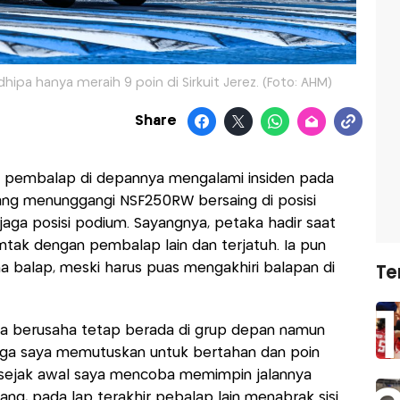
pa hanya meraih 9 poin di Sirkuit Jerez. (Foto: AHM)
Share
Dua pembalap di depannya mengalami insiden pada
ng menunggangi NSF250RW bersaing di posisi
aga posisi podium. Sayangnya, petaka hadir saat
ntak dengan pembalap lain dan terjatuh. Ia pun
a balap, meski harus puas mengakhiri balapan di
Te
Saya berusaha tetap berada di grup depan namun
gga saya memutuskan untuk bertahan dan poin
, sejak awal saya mencoba memimpin jalannya
ang, pada lap terakhir pebalap lain menabrak sisi