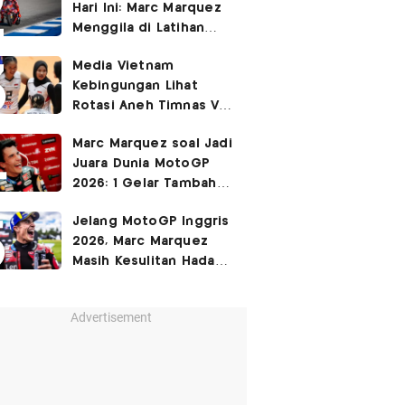
Hari Ini: Marc Marquez
3-2
Menggila di Latihan
Bebas Seri Inggris?
Media Vietnam
Kebingungan Lihat
Rotasi Aneh Timnas Voli
Putri Indonesia di Leg I
Marc Marquez soal Jadi
SEA Womens V Cup
Juara Dunia MotoGP
2026
2026: 1 Gelar Tambahan
Tidak Mengubah Hidup
Jelang MotoGP Inggris
Saya
2026, Marc Marquez
Masih Kesulitan Hadapi
Cedera Bahu
Advertisement