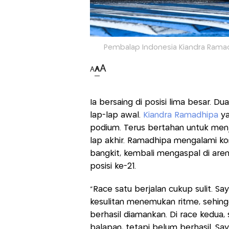
Pembalap Indonesia Kiandra Ramadhi
A
A
A
Ia bersaing di posisi lima besar. 
lap-lap awal.
Kiandra Ramadhipa
ya
podium. Terus bertahan untuk menj
lap akhir. Ramadhipa mengalami ko
bangkit, kembali mengaspal di aren
posisi ke-21.
“Race satu berjalan cukup sulit. 
kesulitan menemukan ritme, sehin
berhasil diamankan. Di race kedua
balapan, tetapi belum berhasil. Say