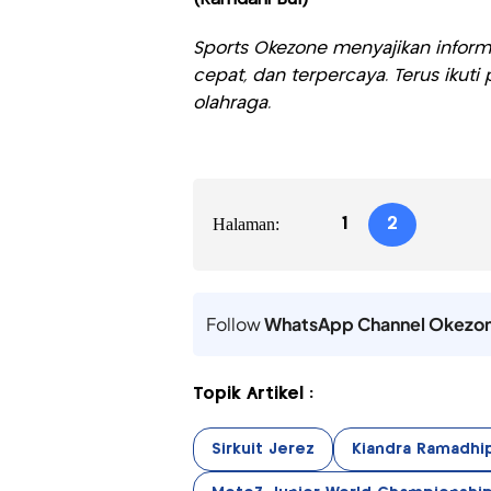
Sports Okezone menyajikan informa
cepat, dan terpercaya. Terus iku
olahraga.
Halaman:
1
2
Follow
WhatsApp Channel Okezo
Topik Artikel :
Sirkuit Jerez
Kiandra Ramadhi