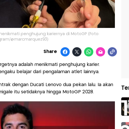
enikmati penghujung kariernya di MotoGP (Foto:
agram/@marcmarquez93)
Share
rgetnya adalah menikmati penghujung karier.
gaku belajar dari pengalaman atlet lainnya.
rak dengan Ducati Lenovo dua pekan lalu. Ia akan
Te
nigale itu setidaknya hingga MotoGP 2028.