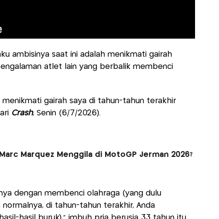
 ambisinya saat ini adalah menikmati gairah
 pengalaman atlet lain yang berbalik membenci
 menikmati gairah saya di tahun-tahun terakhir
dari
Crash
, Senin (6/7/2026).
a, Marc Marquez Menggila di MotoGP Jerman 2026?
ernya dengan membenci olahraga (yang dulu
, normalnya, di tahun-tahun terakhir, Anda
asil-hasil buruk),” imbuh pria berusia 33 tahun itu.