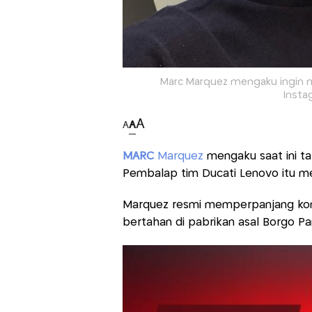
Marc Marquez mengaku ingin m
Inst
A
A
A
MARC
Marquez
mengaku saat ini ta
Pembalap tim Ducati Lenovo itu men
Marquez resmi memperpanjang kont
bertahan di pabrikan asal Borgo Pa