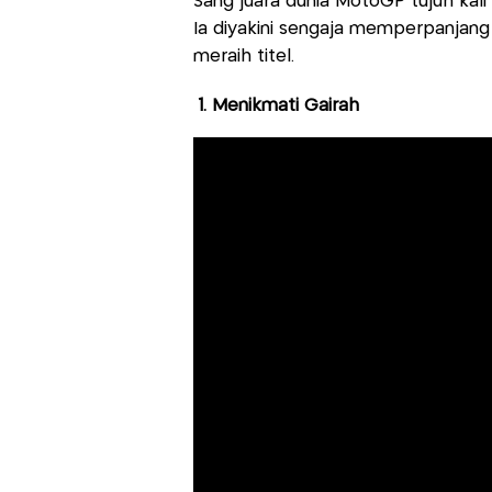
Sang juara dunia MotoGP tujuh kali 
Ia diyakini sengaja memperpanjang
meraih titel.
1. Menikmati Gairah