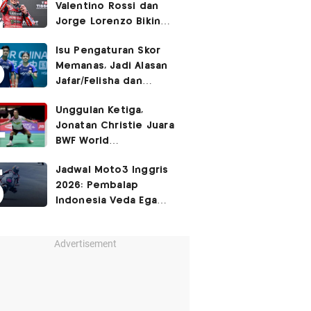
Valentino Rossi dan
Jorge Lorenzo Bikin
Marc Marquez Susah
Isu Pengaturan Skor
Dikalahkan
Memanas, Jadi Alasan
Jafar/Felisha dan
Adnan/Indah Mundur
Unggulan Ketiga,
dari BWF World
Jonatan Christie Juara
Championships 2026?
BWF World
Championships 2026?
Jadwal Moto3 Inggris
2026: Pembalap
Indonesia Veda Ega
Pratama Finis Podium?
Advertisement