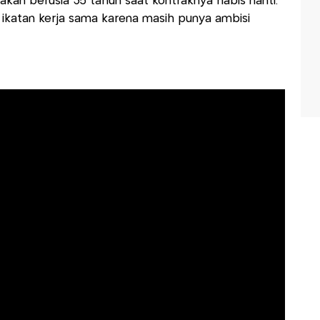
akan berusia 35 tahun saat kontraknya habis nanti.
 ikatan kerja sama karena masih punya ambisi