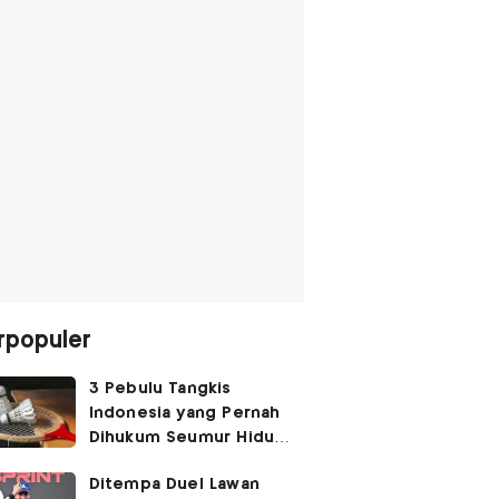
rpopuler
3 Pebulu Tangkis
Indonesia yang Pernah
Dihukum Seumur Hidup
Akibat Match Fixing,
Ditempa Duel Lawan
Nomor 1 Hendra