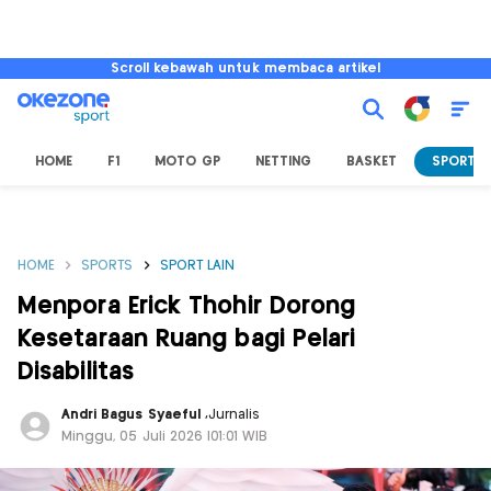
Scroll kebawah untuk membaca artikel
HOME
F1
MOTO GP
NETTING
BASKET
SPORT L
HOME
SPORTS
SPORT LAIN
Menpora Erick Thohir Dorong
Kesetaraan Ruang bagi Pelari
Disabilitas
Andri Bagus Syaeful
,
Jurnalis
Minggu, 05 Juli 2026 |01:01 WIB