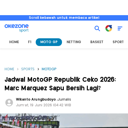
Scroll kebawah untuk membaca artikel
HOME
F1
MOTO GP
NETTING
BASKET
SPORT L
HOME
SPORTS
MOTOGP
Jadwal MotoGP Republik Ceko 2026:
Marc Marquez Sapu Bersih Lagi?
Wikanto Arungbudoyo
,
Jurnalis
Jum'at, 19 Juni 2026 |04:42 WIB