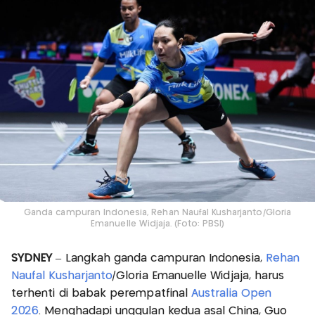
Ganda campuran Indonesia, Rehan Naufal Kusharjanto/Gloria
Emanuelle Widjaja. (Foto: PBSI)
SYDNEY
– Langkah ganda campuran Indonesia,
Rehan
Naufal Kusharjanto
/Gloria Emanuelle Widjaja, harus
terhenti di babak perempatfinal
Australia Open
2026
. Menghadapi unggulan kedua asal China, Guo