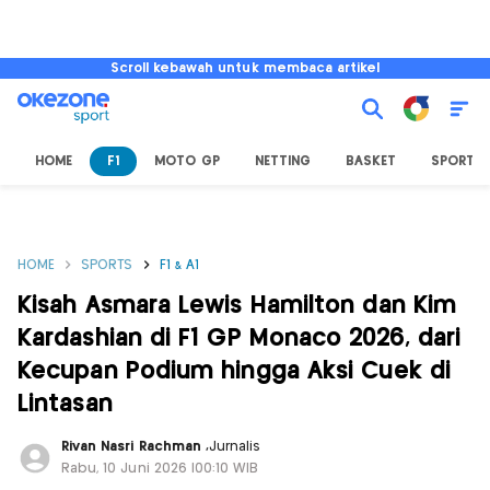
Scroll kebawah untuk membaca artikel
HOME
F1
MOTO GP
NETTING
BASKET
SPORT L
HOME
SPORTS
F1 & A1
Kisah Asmara Lewis Hamilton dan Kim
Kardashian di F1 GP Monaco 2026, dari
Kecupan Podium hingga Aksi Cuek di
Lintasan
Rivan Nasri Rachman
,
Jurnalis
Rabu, 10 Juni 2026 |00:10 WIB