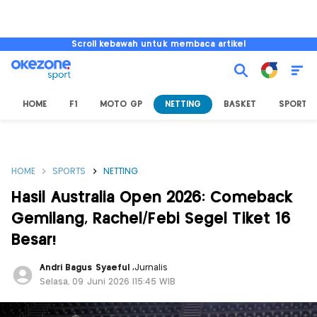
Scroll kebawah untuk membaca artikel
HOME
F1
MOTO GP
NETTING
BASKET
SPORT L
HOME
SPORTS
NETTING
Hasil Australia Open 2026: Comeback
Gemilang, Rachel/Febi Segel Tiket 16
Besar!
Andri Bagus Syaeful
,
Jurnalis
Selasa, 09 Juni 2026 |15:45 WIB