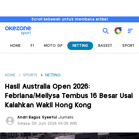
Scroll kebawah untuk membaca artikel
HOME
F1
MOTO GP
NETTING
BASKET
SPORT L
HOME
SPORTS
NETTING
Hasil Australia Open 2026:
Febriana/Meilysa Tembus 16 Besar Usai
Kalahkan Wakil Hong Kong
Andri Bagus Syaeful
,
Jurnalis
Selasa, 09 Juni 2026 |14:08 WIB