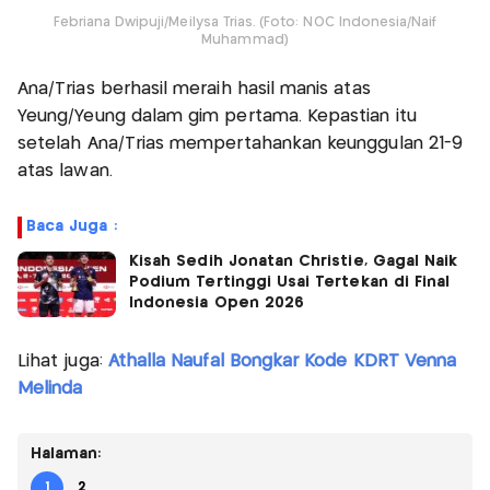
Febriana Dwipuji/Meilysa Trias. (Foto: NOC Indonesia/Naif
Muhammad)
Ana/Trias berhasil meraih hasil manis atas
Yeung/Yeung dalam gim pertama. Kepastian itu
setelah Ana/Trias mempertahankan keunggulan 21-9
atas lawan.
Baca Juga :
Kisah Sedih Jonatan Christie, Gagal Naik
Podium Tertinggi Usai Tertekan di Final
Indonesia Open 2026
Lihat juga:
Athalla Naufal Bongkar Kode KDRT Venna
Melinda
Halaman:
1
2