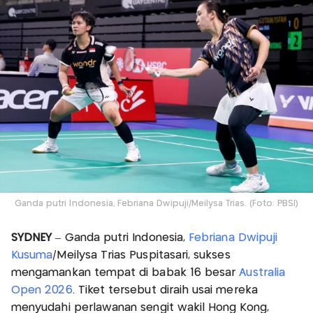
Ganda putri Indonesia, Febriana Dwipuji/Meilysa Trias. (Foto: PBSI)
SYDNEY
– Ganda putri Indonesia,
Febriana Dwipuji
Kusuma
/Meilysa Trias Puspitasari, sukses
mengamankan tempat di babak 16 besar
Australia
Open 2026
. Tiket tersebut diraih usai mereka
menyudahi perlawanan sengit wakil Hong Kong,