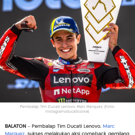
Pembalap Tim Ducati Lenovo, Marc Marquez. (Foto:
Instagram/ducaticorse)
BALATON
– Pembalap Tim Ducati Lenovo,
Marc
Marquez,
sukses melakukan aksi comeback gemilang