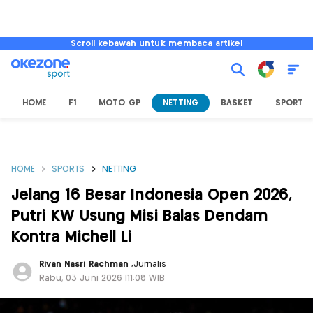
Scroll kebawah untuk membaca artikel
HOME
F1
MOTO GP
NETTING
BASKET
SPORT L
HOME
SPORTS
NETTING
Jelang 16 Besar Indonesia Open 2026,
Putri KW Usung Misi Balas Dendam
Kontra Michell Li
Rivan Nasri Rachman
,
Jurnalis
Rabu, 03 Juni 2026 |11:08 WIB