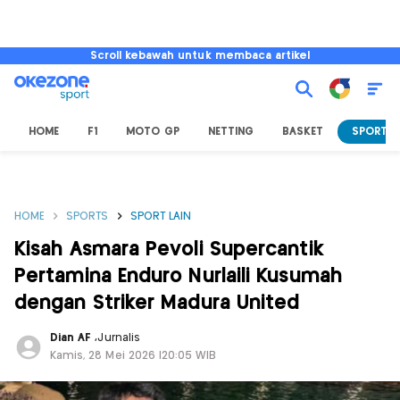
Scroll kebawah untuk membaca artikel
HOME
F1
MOTO GP
NETTING
BASKET
SPORT L
HOME
SPORTS
SPORT LAIN
Kisah Asmara Pevoli Supercantik
Pertamina Enduro Nurlaili Kusumah
dengan Striker Madura United
Dian AF
,
Jurnalis
Kamis, 28 Mei 2026 |20:05 WIB