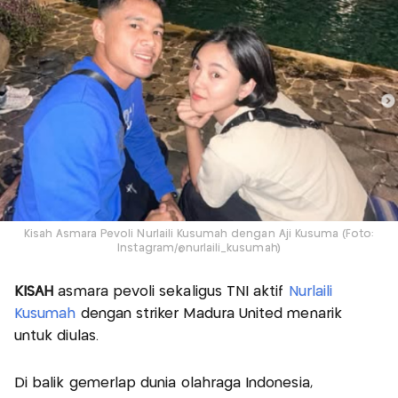
Kisah Asmara Pevoli Nurlaili Kusumah dengan Aji Kusuma (Foto:
Instagram/@nurlaili_kusumah)
KISAH
asmara pevoli sekaligus TNI aktif
Nurlaili
Kusumah
dengan striker Madura United menarik
untuk diulas.
Di balik gemerlap dunia olahraga Indonesia,