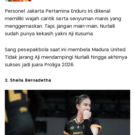
Personel Jakarta Pertamina Enduro ini dikenal
memiliki wajah cantik serta senyuman manis yang
menggemaskan. Tapi, jangan main-main, Nurlaili
sudah punya kekasih yakni Aji Kusuma.
Sang pesepakbola saat ini membela Madura United.
Tidak jarang Aji mendampingi Nurlaili hingga akhirnya
sukses jadi juara Proliga 2026.
2. Shella Bernadetha