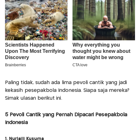
Paling tidak, sudah ada lima pevoli cantik yang jadi
kekasih pesepakbola Indonesia. Siapa saja mereka?
Simak ulasan berikut ini.
5 Pevoli Cantik yang Pernah Dipacari Pesepakbola
Indonesia
1. Nurlaili Kusuma