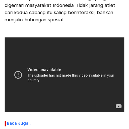
digemari masyarakat Indonesia. Tidak jarang atlet
dari kedua cabang itu saling berinteraksi, bahkan
menjalin hubungan spesial.
Baca Juga :