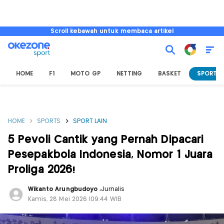
Scroll kebawah untuk membaca artikel
HOME
F1
MOTO GP
NETTING
BASKET
SPORT L
HOME
SPORTS
SPORT LAIN
5 Pevoli Cantik yang Pernah Dipacari
Pesepakbola Indonesia, Nomor 1 Juara
Proliga 2026!
Wikanto Arungbudoyo
,
Jurnalis
Kamis, 28 Mei 2026 |09:44 WIB