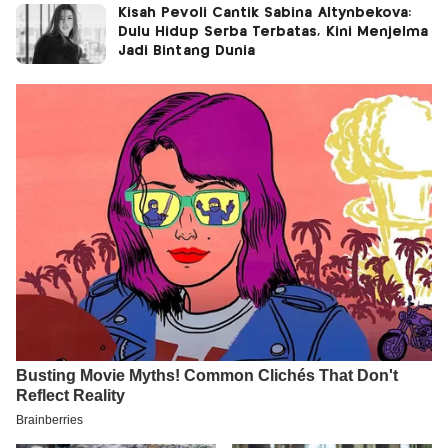
Kisah Pevoli Cantik Sabina Altynbekova:
Dulu Hidup Serba Terbatas, Kini Menjelma
Jadi Bintang Dunia