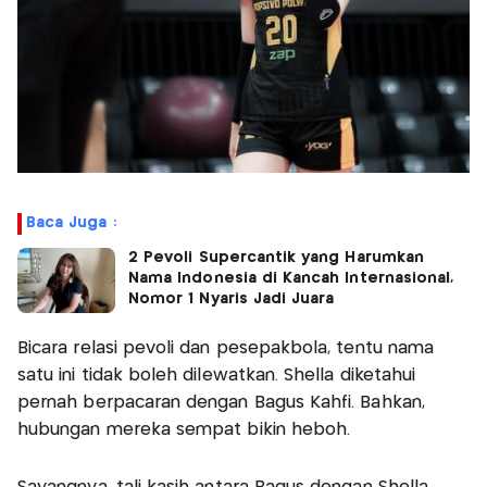
Baca Juga :
2 Pevoli Supercantik yang Harumkan
Nama Indonesia di Kancah Internasional,
Nomor 1 Nyaris Jadi Juara
Bicara relasi pevoli dan pesepakbola, tentu nama
satu ini tidak boleh dilewatkan. Shella diketahui
pernah berpacaran dengan Bagus Kahfi. Bahkan,
hubungan mereka sempat bikin heboh.