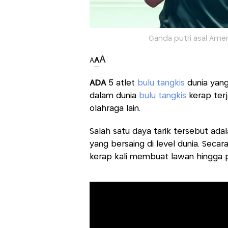
Ganda putri asal Amerik
A
A
A
ADA
5 atlet
bulu tangkis
dunia yang
dalam dunia
bulu tangkis
kerap ter
olahraga lain.
Salah satu daya tarik tersebut ada
yang bersaing di level dunia. Secar
kerap kali membuat lawan hingga p