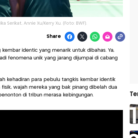
a Serikat, Annie Xu/Kerry Xu. (Foto: BWF).
Share
 kembar identic yang menarik untuk dibahas. Ya,
jadi fenomena unik yang jarang dijumpai di cabang
lah kehadiran para pebulu tangkis kembar identik
a fisik, wajah mereka yang bak pinang dibelah dua
Te
enonton di tribun merasa kebingungan.