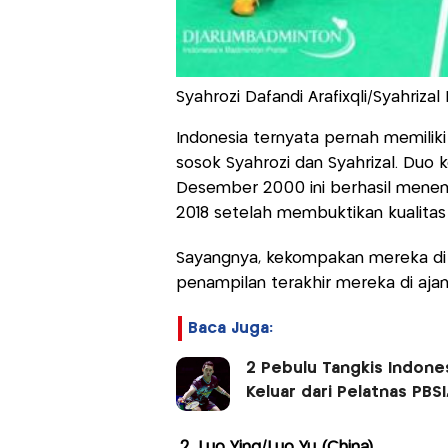
Syahrozi Dafandi Arafixqli/Syahrizal 
Indonesia ternyata pernah memilik
sosok Syahrozi dan Syahrizal. Duo 
Desember 2000 ini berhasil menem
2018 setelah membuktikan kualitas 
Sayangnya, kekompakan mereka di a
penampilan terakhir mereka di ajan
Baca Juga:
2 Pebulu Tangkis Indones
Keluar dari Pelatnas PBS
2. Luo Ying/Luo Yu (China)