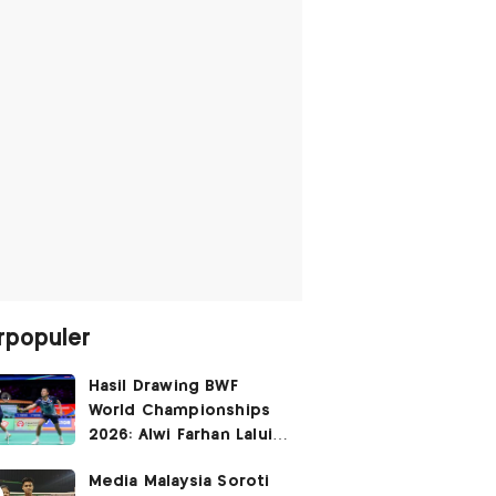
rpopuler
Hasil Drawing BWF
World Championships
2026: Alwi Farhan Lalui
Jalur Berat, Fajar/Fikri
Media Malaysia Soroti
Dapat
Bye