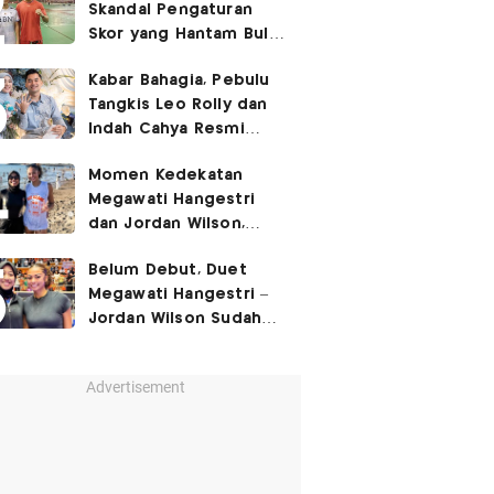
Skandal Pengaturan
Skor yang Hantam Bulu
Tangkis Indonesia,
Kabar Bahagia, Pebulu
Libatkan Jafar/Felisha!
Tangkis Leo Rolly dan
Indah Cahya Resmi
Nikah di Mekkah!
Momen Kedekatan
Megawati Hangestri
dan Jordan Wilson,
Liburan Bareng Hyundai
Belum Debut, Duet
Hillstate di Pantai!
Megawati Hangestri –
Jordan Wilson Sudah
Langsung Dapat
Julukan!
Advertisement