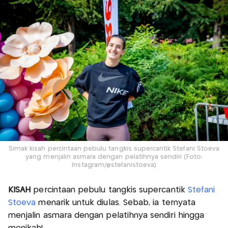
Simak kisah percintaan pebulu tangkis supercantik Stefani Stoeva
yang menjalin asmara dengan pelatihnya sendiri (Foto:
Instagram/@stefanistoeva)
KISAH
percintaan pebulu tangkis supercantik
Stefani
Stoeva
menarik untuk diulas. Sebab, ia ternyata
menjalin asmara dengan pelatihnya sendiri hingga