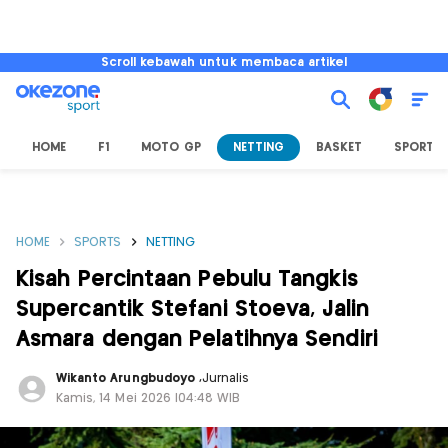
Scroll kebawah untuk membaca artikel
HOME
F1
MOTO GP
NETTING
BASKET
SPORT L
HOME
SPORTS
NETTING
Kisah Percintaan Pebulu Tangkis
Supercantik Stefani Stoeva, Jalin
Asmara dengan Pelatihnya Sendiri
Wikanto Arungbudoyo
,
Jurnalis
Kamis, 14 Mei 2026 |04:48 WIB