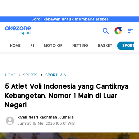
Scroll kebawah untuk membaca artikel
HOME
F1
MOTO GP
NETTING
BASKET
SPORT L
HOME
SPORTS
SPORT LAIN
5 Atlet Voli Indonesia yang Cantiknya
Kebangetan, Nomor 1 Main di Luar
Negeri
Rivan Nasri Rachman
,
Jurnalis
Jum'at, 15 Mei 2026 |03:01 WIB