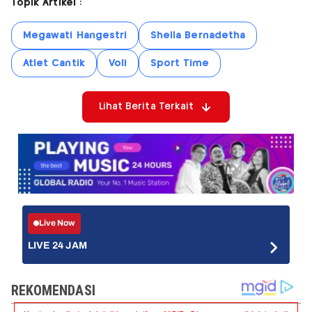
Topik Artikel :
Megawati Hangestri
Shella Bernadetha
Atlet Cantik
Voli
Sport Time
Lihat Berita Terkait
Live Now
LIVE 24 JAM