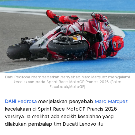
Dani Pedrosa membeberkan penyebab Marc Marquez mengalami
kecelakaan pada Sprint Race MotoGP Prancis 2026 (Foto:
Facebook/MotoGP)
DANI
Pedrosa
menjelaskan penyebab
Marc Marquez
kecelakaan di Sprint Race MotoGP Prancis 2026
versinya. Ia melihat ada sedikit kesalahan yang
dilakukan pembalap tim Ducati Lenovo itu.