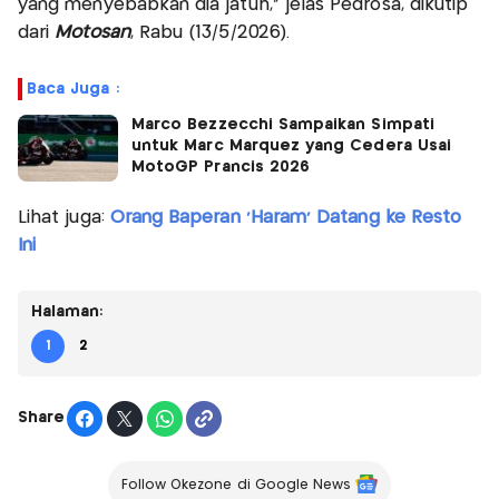
yang menyebabkan dia jatuh,” jelas Pedrosa, dikutip
dari
Motosan
, Rabu (13/5/2026).
Baca Juga :
Marco Bezzecchi Sampaikan Simpati
untuk Marc Marquez yang Cedera Usai
MotoGP Prancis 2026
Lihat juga:
Orang Baperan 'Haram' Datang ke Resto
Ini
Halaman:
1
2
Share
Follow Okezone di Google News