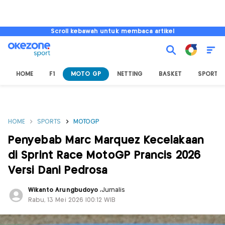
Scroll kebawah untuk membaca artikel
HOME
F1
MOTO GP
NETTING
BASKET
SPORT L
HOME
SPORTS
MOTOGP
Penyebab Marc Marquez Kecelakaan
di Sprint Race MotoGP Prancis 2026
Versi Dani Pedrosa
Wikanto Arungbudoyo
,
Jurnalis
Rabu, 13 Mei 2026 |00:12 WIB