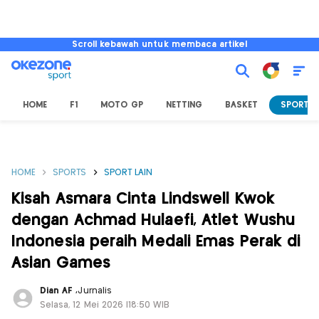
Scroll kebawah untuk membaca artikel
HOME
F1
MOTO GP
NETTING
BASKET
SPORT L
HOME
SPORTS
SPORT LAIN
Kisah Asmara Cinta Lindswell Kwok
dengan Achmad Hulaefi, Atlet Wushu
Indonesia peraih Medali Emas Perak di
Asian Games
Dian AF
,
Jurnalis
Selasa, 12 Mei 2026 |18:50 WIB