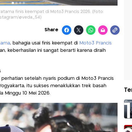
atama finis keempat di Moto3 Prancis 2026. (Foto:
nstagram/@veda_54)
Share
tama
, bahagia usai finis keempat di
Moto3 Prancis
, keberhasilan ini sangat berarti karena diraih
s
 perhatian setelah nyaris podium di Moto3 Prancis
Yogyakarta, itu sukses menaklukkan trek basah
Te
ada Minggu 10 Mei 2026.