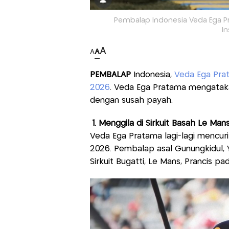
Pembalap Indonesia Veda Ega Pr
I
A
A
A
PEMBALAP
Indonesia,
Veda Ega Pra
2026
. Veda Ega Pratama mengatakan
dengan susah payah.
1. Menggila di Sirkuit Basah Le Man
Veda Ega Pratama lagi-lagi mencuri
2026. Pembalap asal Gunungkidul, 
Sirkuit Bugatti, Le Mans, Prancis p