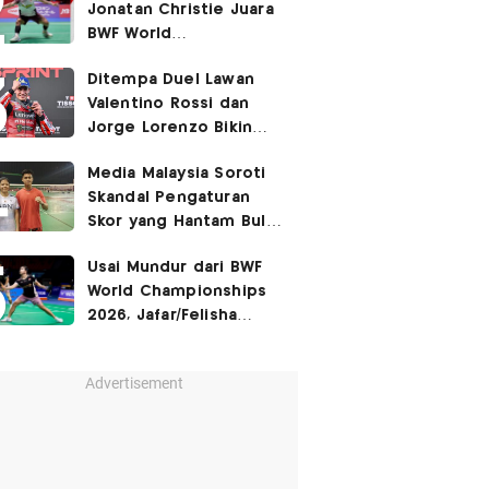
Jonatan Christie Juara
BWF World
Championships 2026?
Ditempa Duel Lawan
Valentino Rossi dan
Jorge Lorenzo Bikin
Marc Marquez Susah
Media Malaysia Soroti
Dikalahkan
Skandal Pengaturan
Skor yang Hantam Bulu
Tangkis Indonesia,
Usai Mundur dari BWF
Libatkan Jafar/Felisha!
World Championships
2026, Jafar/Felisha
Masih Bisa Bela
Indonesia di Asian
Advertisement
Games 2026