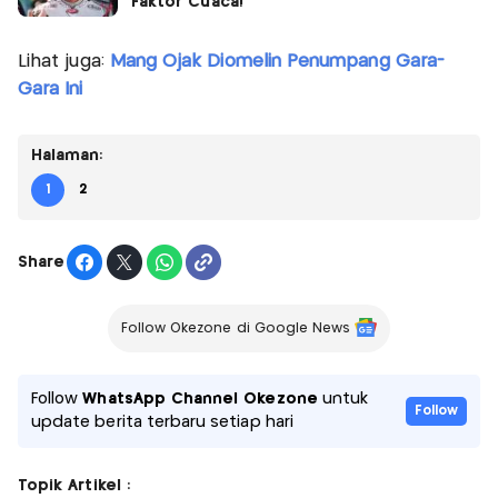
Faktor Cuaca!
Lihat juga:
Mang Ojak Diomelin Penumpang Gara-
Gara Ini
Halaman:
1
2
Share
Follow Okezone di Google News
Follow
WhatsApp Channel Okezone
untuk
Follow
update berita terbaru setiap hari
Topik Artikel :