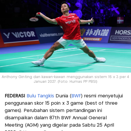
Anthony Ginting dan kawan-kawan menggunakan sistem 15 x 3 per 4
Januari 2027. (Foto: Humas PP PBSI)
FEDERASI
Bulu Tangkis
Dunia (
BWF
) resmi menyetujui
penggunaan skor 15 poin x 3 game (best of three
games). Perubahan sistem pertandingan ini
disampaikan dalam 87th BWF Annual General
Meeting (AGM) yang digelar pada Sabtu 25 April