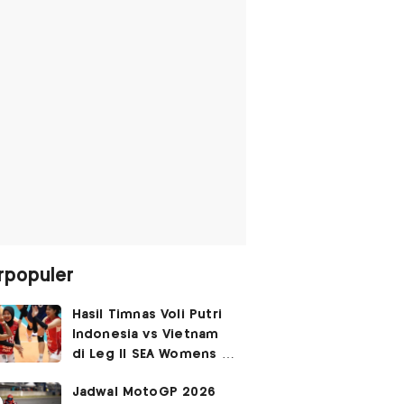
rpopuler
Hasil Timnas Voli Putri
Indonesia vs Vietnam
di Leg II SEA Womens V
Cup 2026: Kejutan,
Jadwal MotoGP 2026
Garuda Pertiwi Menang