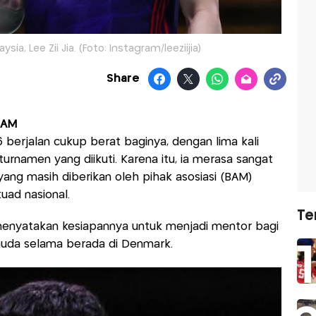
sia, Lee Zii Jia. (Foto: Instagram/leeziijia)
Share
BAM
berjalan cukup berat baginya, dengan lima kali
turnamen yang diikuti. Karena itu, ia merasa sangat
ang masih diberikan oleh pihak asosiasi (BAM)
ad nasional.
Te
n menyatakan kesiapannya untuk menjadi mentor bagi
muda selama berada di Denmark.