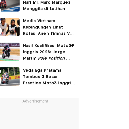
Hari Ini: Marc Marquez
3-2
Menggila di Latihan
Bebas Seri Inggris?
Media Vietnam
Kebingungan Lihat
Rotasi Aneh Timnas Voli
Putri Indonesia di Leg I
Hasil Kualifikasi MotoGP
SEA Womens V Cup
Inggris 2026: Jorge
2026
Martin
Pole Position
,
Marc Marquez Start
Veda Ega Pratama
Posisi 6!
Tembus 3 Besar
Practice Moto3 Inggris
2026, Raih
Pole Position
di Kualifikasi?
Advertisement