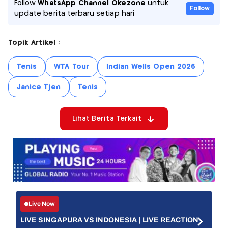
Follow
WhatsApp Channel Okezone
untuk
Follow
update berita terbaru setiap hari
Topik Artikel :
Tenis
WTA Tour
Indian Wells Open 2026
Janice Tjen
Tenis
Lihat Berita Terkait
Live Now
LIVE SINGAPURA VS INDONESIA | LIVE REACTION