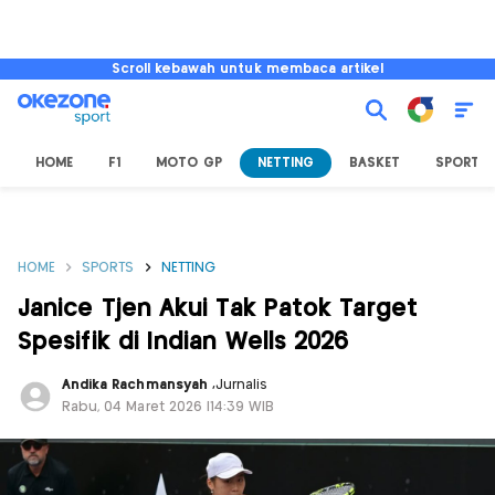
Scroll kebawah untuk membaca artikel
HOME
F1
MOTO GP
NETTING
BASKET
SPORT L
HOME
SPORTS
NETTING
Janice Tjen Akui Tak Patok Target
Spesifik di Indian Wells 2026
Andika Rachmansyah
,
Jurnalis
Rabu, 04 Maret 2026 |14:39 WIB