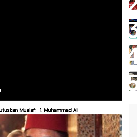
utuskan Mualaf:
1. Muhammad Ali