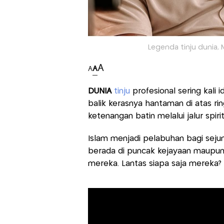
Legenda tinju dunia, 
A
A
A
DUNIA
tinju
profesional sering kali
balik kerasnya hantaman di atas ri
ketenangan batin melalui jalur spirit
Islam menjadi pelabuhan bagi sejum
berada di puncak kejayaan maupun 
mereka. Lantas siapa saja mereka?