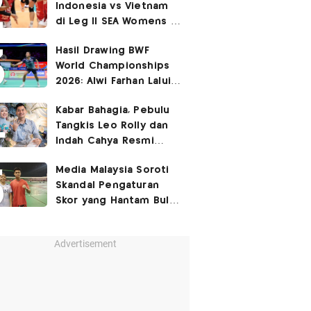
Indonesia vs Vietnam
di Leg II SEA Womens V
Cup 2026: Kejutan,
Hasil Drawing BWF
Garuda Pertiwi Menang
World Championships
3-2
2026: Alwi Farhan Lalui
Jalur Berat, Fajar/Fikri
Kabar Bahagia, Pebulu
Dapat
Bye
Tangkis Leo Rolly dan
Indah Cahya Resmi
Nikah di Mekkah!
Media Malaysia Soroti
Skandal Pengaturan
Skor yang Hantam Bulu
Tangkis Indonesia,
Libatkan Jafar/Felisha!
Advertisement