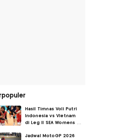
rpopuler
Hasil Timnas Voli Putri
Indonesia vs Vietnam
di Leg II SEA Womens V
Cup 2026: Kejutan,
Jadwal MotoGP 2026
Garuda Pertiwi Menang