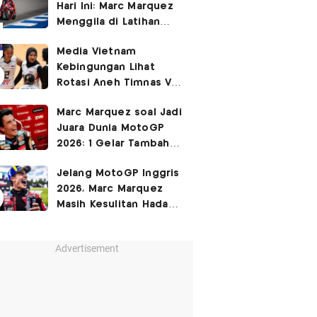
Hari Ini: Marc Marquez
3-2
Menggila di Latihan
Bebas Seri Inggris?
Media Vietnam
Kebingungan Lihat
Rotasi Aneh Timnas Voli
Putri Indonesia di Leg I
Marc Marquez soal Jadi
SEA Womens V Cup
Juara Dunia MotoGP
2026
2026: 1 Gelar Tambahan
Tidak Mengubah Hidup
Jelang MotoGP Inggris
Saya
2026, Marc Marquez
Masih Kesulitan Hadapi
Cedera Bahu
Advertisement