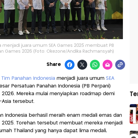
ia menjadi juara umum SEA Games 2025 membuat PB
ian Games 2026 (Foto: Okezone/Andika Rachmansyah)
Share
n
Tim Panahan Indonesia
menjadi juara umum
SEA
ar Persatuan Panahan Indonesia (PB Perpani)
Te
s 2026. Mereka mulai menyiapkan roadmap demi
-Asia tersebut.
n Indonesia berhasil meraih enam medali emas dan
s 2025. Torehan tersebut membuat mereka menjadi
rumah Thailand yang hanya dapat lima medali,