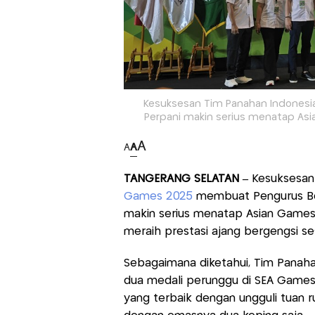
Kesuksesan Tim Panahan Indones
Perpani makin serius menatap As
A
A
A
TANGERANG SELATAN –
Kesuksesa
Games 2025
membuat Pengurus Bes
makin serius menatap Asian Game
meraih prestasi ajang bergengsi se
Sebagaimana diketahui, Tim Panaha
dua medali perunggu di SEA Game
yang terbaik dengan ungguli tuan 