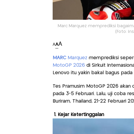
Marc Marquez memprediksi bagaima
(Foto: I
A
A
A
MARC
Marquez
memprediksi seper
MotoGP 2026
di Sirkuit Internasio
Lenovo itu yakin bakal bagus pada
Tes Pramusim MotoGP 2026 akan dige
pada 3-5 Februari. Lalu, uji coba re
Buriram, Thailand, 21-22 Februari 20
1. Kejar Ketertinggalan