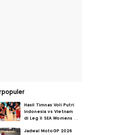
rpopuler
Hasil Timnas Voli Putri
Indonesia vs Vietnam
di Leg II SEA Womens V
Cup 2026: Kejutan,
Jadwal MotoGP 2026
Garuda Pertiwi Menang