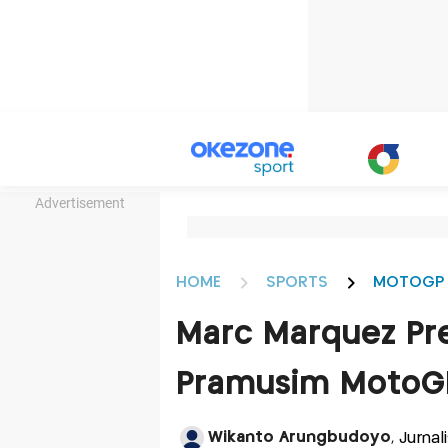
Advertisement
HOME
SPORTS
MOTOGP
Marc Marquez Pre
Pramusim MotoGP
Wikanto Arungbudoyo
, Jurna