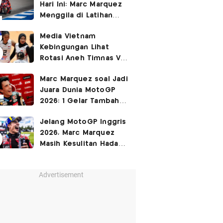
Hari Ini: Marc Marquez
3-2
Menggila di Latihan
Bebas Seri Inggris?
Media Vietnam
Kebingungan Lihat
Rotasi Aneh Timnas Voli
Putri Indonesia di Leg I
Marc Marquez soal Jadi
SEA Womens V Cup
Juara Dunia MotoGP
2026
2026: 1 Gelar Tambahan
Tidak Mengubah Hidup
Jelang MotoGP Inggris
Saya
2026, Marc Marquez
Masih Kesulitan Hadapi
Cedera Bahu
Advertisement