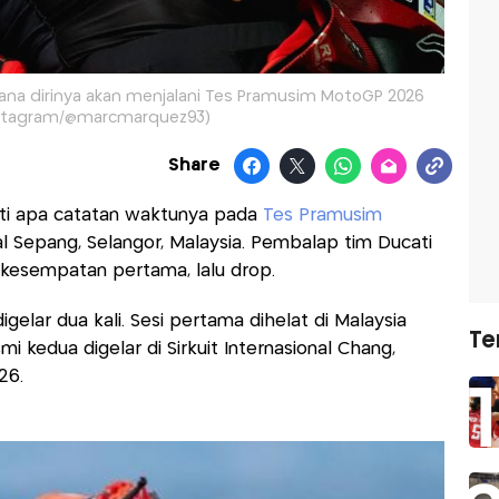
na dirinya akan menjalani Tes Pramusim MotoGP 2026
nstagram/@marcmarquez93)
Share
ti apa catatan waktunya pada
Tes Pramusim
nal Sepang, Selangor, Malaysia. Pembalap tim Ducati
 kesempatan pertama, lalu drop.
lar dua kali. Sesi pertama dihelat di Malaysia
Te
smi kedua digelar di Sirkuit Internasional Chang,
26.