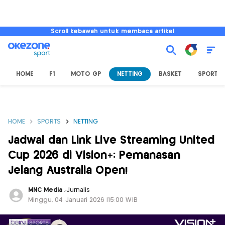
Scroll kebawah untuk membaca artikel
HOME
F1
MOTO GP
NETTING
BASKET
SPORT L
HOME
SPORTS
NETTING
Jadwal dan Link Live Streaming United
Cup 2026 di Vision+: Pemanasan
Jelang Australia Open!
MNC Media
,
Jurnalis
Minggu, 04 Januari 2026 |15:00 WIB