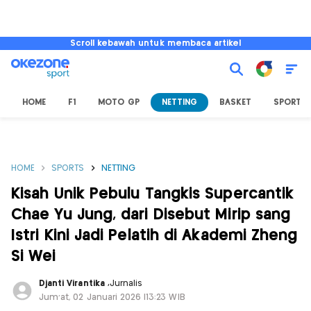
Scroll kebawah untuk membaca artikel
HOME
F1
MOTO GP
NETTING
BASKET
SPORT L
HOME
SPORTS
NETTING
Kisah Unik Pebulu Tangkis Supercantik
Chae Yu Jung, dari Disebut Mirip sang
Istri Kini Jadi Pelatih di Akademi Zheng
Si Wei
Djanti Virantika
,
Jurnalis
Jum'at, 02 Januari 2026 |13:23 WIB