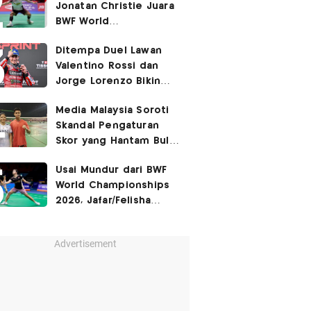
Jonatan Christie Juara
BWF World
Championships 2026?
Ditempa Duel Lawan
Valentino Rossi dan
Jorge Lorenzo Bikin
Marc Marquez Susah
Media Malaysia Soroti
Dikalahkan
Skandal Pengaturan
Skor yang Hantam Bulu
Tangkis Indonesia,
Usai Mundur dari BWF
Libatkan Jafar/Felisha!
World Championships
2026, Jafar/Felisha
Masih Bisa Bela
Indonesia di Asian
Advertisement
Games 2026