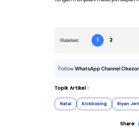
Halaman:
1
2
Follow
WhatsApp Channel Okezo
Topik Artikel :
Natal
Kickboxing
Riyan Jefr
Share