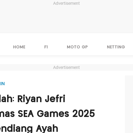
Advertisement
HOME
F1
MOTO GP
NETTING
Advertisement
IN
ah: Riyan Jefri
mas SEA Games 2025
endiang Ayah