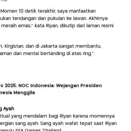
 Momen 10 detik terakhir, saya manfaatkan
kan tendangan dan pukulan ke lawan. Akhirnya
meraih emas,” kata Riyan, dikutip dari laman resmi
n, Kirgistan, dan di Jakarta sangat membantu,
an dan mental bertanding di atas ring,”
es 2025, NOC Indonesia: Wejangan Presiden
onesia Menggila
g Ayah
iritual yang mendalam bagi Riyan karena momennya
rgian sang ayah. Sang ayah wafat tepat saat Riyan
menuju SEA Games Thailand.